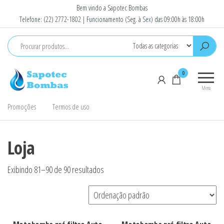
Pular
Bem vindo a Sapotec Bombas
para
Telefone: (22) 2772-1802 | Funcionamento (Seg. à Sex) das 09:00h às 18:00h
o
conteúdo
Sapotec
Venda e
0
Bombas
Conserto
Menu
de
Bombas
Promoções
Termos de uso
D'Agua e
Motores
elétricos
Loja
Exibindo 81–90 de 90 resultados