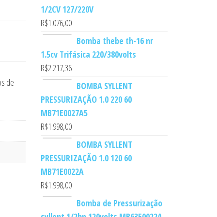
1/2CV 127/220V
R$
1.076,00
Bomba thebe th-16 nr
1.5cv Trifásica 220/380volts
R$
2.217,36
os de
BOMBA SYLLENT
PRESSURIZAÇÃO 1.0 220 60
MB71E0027A5
R$
1.998,00
BOMBA SYLLENT
PRESSURIZAÇÃO 1.0 120 60
MB71E0022A
R$
1.998,00
Bomba de Pressurização
syllent 1/2hp 120volts MB63E0022A