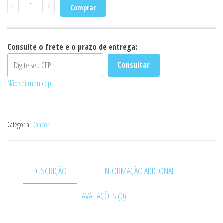
BOMBA
-
+
Comprar
DANCOR
PISCINA
PF-
Consulte o frete e o prazo de entrega:
17
Consultar
1.0CV
Não sei meu cep
127/220V
quantidade
Categoria:
Dancor
DESCRIÇÃO
INFORMAÇÃO ADICIONAL
AVALIAÇÕES (0)