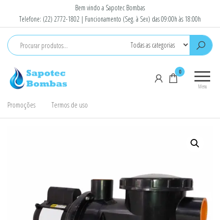
Pular
Bem vindo a Sapotec Bombas
para
Telefone: (22) 2772-1802 | Funcionamento (Seg. à Sex) das 09:00h às 18:00h
o
conteúdo
Sapotec
Venda e
0
Bombas
Conserto
Menu
de
Bombas
Promoções
Termos de uso
D'Agua e
Motores
elétricos