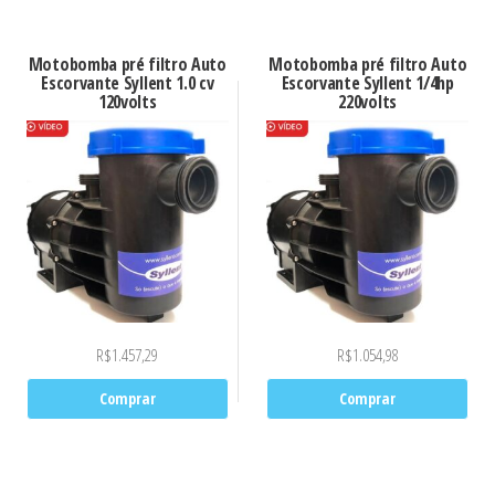
Motobomba pré filtro Auto
Motobomba pré filtro Auto
Escorvante Syllent 1.0 cv
Escorvante Syllent 1/4hp
120volts
220volts
R$
1.457,29
R$
1.054,98
Comprar
Comprar