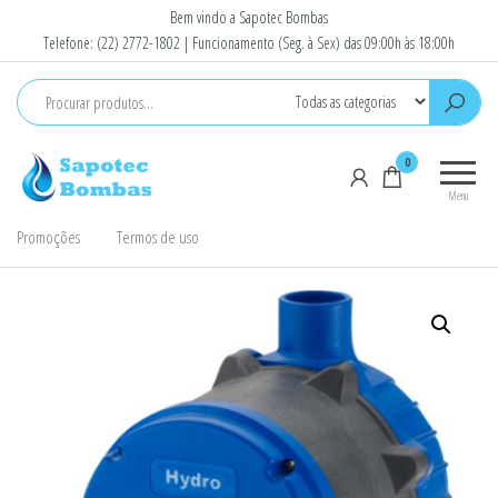
Pular
Bem vindo a Sapotec Bombas
para
Telefone: (22) 2772-1802 | Funcionamento (Seg. à Sex) das 09:00h às 18:00h
o
conteúdo
Sapotec
Venda e
0
Bombas
Conserto
Menu
de
Bombas
Promoções
Termos de uso
D'Agua e
Motores
elétricos