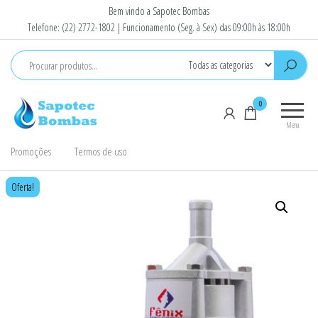
Pular
Bem vindo a Sapotec Bombas
para
Telefone: (22) 2772-1802 | Funcionamento (Seg. à Sex) das 09:00h às 18:00h
o
conteúdo
Sapotec
Venda e
0
Bombas
Conserto
Menu
de
Bombas
Promoções
Termos de uso
D'Agua e
Motores
Oferta!
elétricos