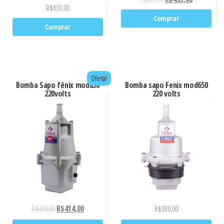
R$
630,00
Comprar
Comprar
Oferta!
Bomba Sapo fênix mod850
Bomba sapo Fenix mod650
220volts
220 volts
R$
420,00
R$
414,00
R$
380,00