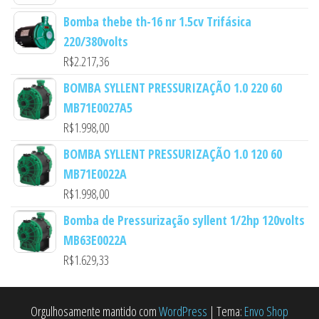
Bomba thebe th-16 nr 1.5cv Trifásica
220/380volts
R$
2.217,36
BOMBA SYLLENT PRESSURIZAÇÃO 1.0 220 60
MB71E0027A5
R$
1.998,00
BOMBA SYLLENT PRESSURIZAÇÃO 1.0 120 60
MB71E0022A
R$
1.998,00
Bomba de Pressurização syllent 1/2hp 120volts
MB63E0022A
R$
1.629,33
Orgulhosamente mantido com
WordPress
|
Tema:
Envo Shop