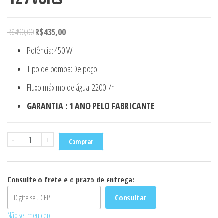
R$
490,00
R$
435,00
Potência
: 450 W
Tipo de bomba
: De poço
Fluxo máximo de água
: 2200 l/h
GARANTIA : 1 ANO PELO FABRICANTE
Bomba
-
+
Comprar
Sapo
Fênix
mod950
Consulte o frete e o prazo de entrega:
127volts
Consultar
quantidade
Não sei meu cep