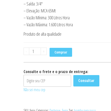
– Saída: 3/4″
– Elevação: MCA 65Mt
– Vazão Mínima: 300 Litros Hora
– Vazão Máxima: 1.600 Litros Hora
Produto de alta qualidade
Bomba
-
+
Comprar
sapo
submersa
modelo
Consulte o frete e o prazo de entrega:
750
Consultar
fenix
Não sei meu cep
340W
127volts
quantidade
SKU:
fenix
Categorias:
Destaque
,
Fenix
Tag:
bomba para poço