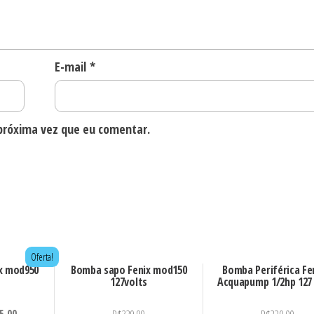
E-mail
*
próxima vez que eu comentar.
Oferta!
x mod950
Bomba sapo Fenix mod150
Bomba Periférica Fer
127volts
Acquapump 1/2hp 127 