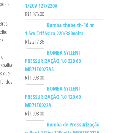
toda a
1/2CV 127/220V
.
R$
1.076,00
rasil,
Bomba thebe th-16 nr
elhor
1.5cv Trifásica 220/380volts
da
R$
2.217,36
BOMBA SYLLENT
 e
PRESSURIZAÇÃO 1.0 220 60
rabalha
MB71E0027A5
s que
R$
1.998,00
fundos.
BOMBA SYLLENT
PRESSURIZAÇÃO 1.0 120 60
MB71E0022A
R$
1.998,00
Bomba de Pressurização
syllent 1/2hp 120volts MB63E0022A