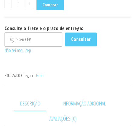
Bomba
-
+
Comprar
Submersa
Ferrari
Bsef
Consulte o frete e o prazo de entrega:
750-
Consultar
1.0
Não sei meu cep
CV
220v
quantidade
SKU:
24,00
Categoria:
Ferrari
DESCRIÇÃO
INFORMAÇÃO ADICIONAL
AVALIAÇÕES (0)