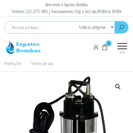
Pular
Bem vindo a Sapotec Bombas
para
Telefone: (22) 2772-1802 | Funcionamento (Seg. à Sex) das 09:00h às 18:00h
o
conteúdo
Sapotec
Venda e
0
Bombas
Conserto
Menu
de
Bombas
Promoções
Termos de uso
D'Agua e
Motores
elétricos