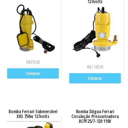
127volts
R$
970,00
R$
1.100,00
Comprar
Comprar
Bomba Ferrari Submersível
Bomba Dágua Ferrari
XKS 750w 127volts
Circulação Pressurizadora
BCPF25/7-120 110V