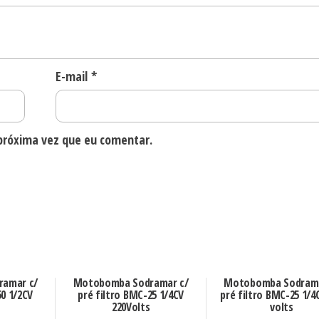
E-mail
*
próxima vez que eu comentar.
amar c/
Motobomba Sodramar c/
Motobomba Sodrama
50 1/2CV
pré filtro BMC-25 1/4CV
pré filtro BMC-25 1/4
220Volts
volts