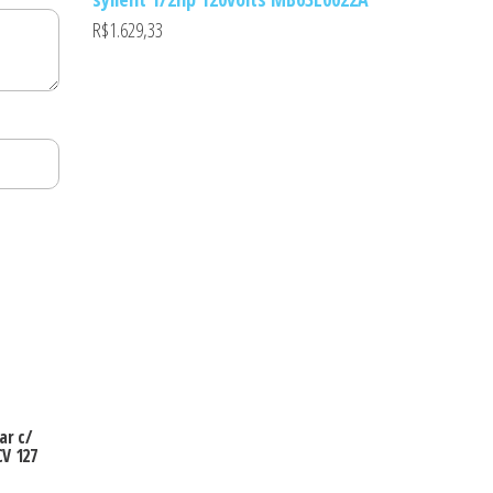
R$
1.629,33
r c/
CV 127