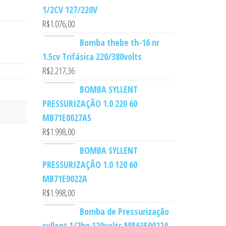
1/2CV 127/220V
R$
1.076,00
Bomba thebe th-16 nr
1.5cv Trifásica 220/380volts
R$
2.217,36
BOMBA SYLLENT
PRESSURIZAÇÃO 1.0 220 60
MB71E0027A5
R$
1.998,00
BOMBA SYLLENT
PRESSURIZAÇÃO 1.0 120 60
MB71E0022A
R$
1.998,00
Bomba de Pressurização
syllent 1/2hp 120volts MB63E0022A